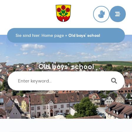
To the homepage
Sie sind hier:
Home page
»
Old boys' school
Old boys' school