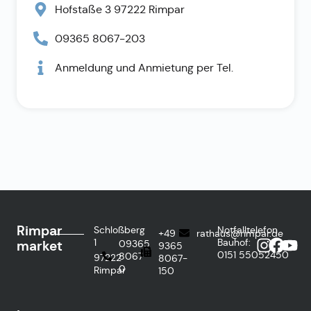
Hofstaße 3 97222 Rimpar
09365 8067-203
Anmeldung und Anmietung per Tel.
Rimpar
Schloßberg
Notfalltelefon
+49
rathaus@rimpar.de
1
Bauhof:
market
09365
9365
0151
55052450
8067-
97222
8067-
0
Rimpar
150