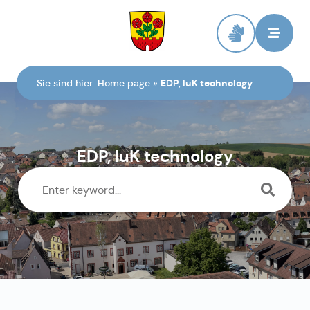
To the homepage
Sie sind hier:
Home page
»
EDP, luK technology
EDP, luK technology