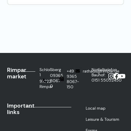
Rimpar
Schloßberg
Notfalltelefon
+49
rathaus@rimpar.de
1
Bauhof:
market
09365
9365
0151
55052450
8067-
97222
8067-
0
Rimpar
150
Important
Local map
links
Leisure & Tourism
Forms