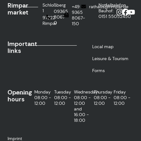
Rimpar
Schloßberg
Notfalltelefon
+49
rathaus@rimpar.de
1
Bauhof:
market
09365
9365
0151
55052450
8067-
97222
8067-
0
Rimpar
150
Important
Local map
links
Leisure & Tourism
Forms
Opening
Monday
Tuesday
Wednesday
Thursday
Friday
08:00 -
08:00 -
08:00 -
08:00 -
08:00 -
hours
12:00
12:00
12:00
12:00
12:00
and
16:00 -
18:00
Imprint