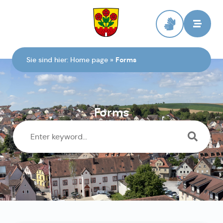
To the homepage
Sie sind hier:
Home page
»
Forms
Forms