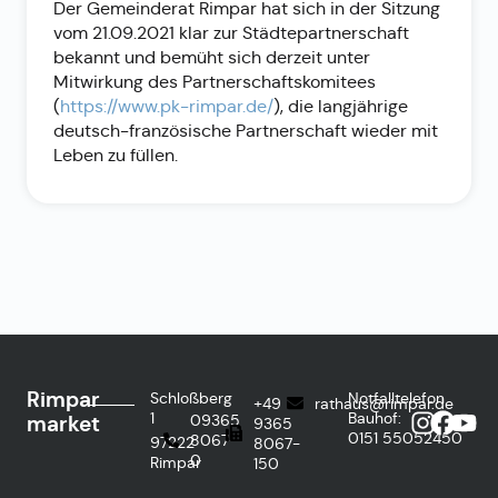
Der Gemeinderat Rimpar hat sich in der Sitzung
vom 21.09.2021 klar zur Städtepartnerschaft
bekannt und bemüht sich derzeit unter
Mitwirkung des Partnerschaftskomitees
(
https://www.pk-rimpar.de/
), die langjährige
deutsch-französische Partnerschaft wieder mit
Leben zu füllen.
Rimpar
Schloßberg
Notfalltelefon
+49
rathaus@rimpar.de
1
Bauhof:
market
09365
9365
0151
55052450
8067-
97222
8067-
0
Rimpar
150