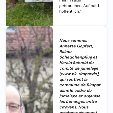
mehr Praxis
gebrauchen. Auf bald,
hoffentlich.“
Nous sommes
Annette Göpfert,
Rainer
Scheuchenpflug et
Harald Schmid du
comité de jumelage
(www.pk-rimpar.de),
qui soutient la
commune de Rimpar
dans le cadre du
jumelage et organise
les échanges entre
citoyens. Nous
espérons vivement