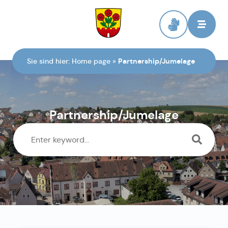
To the homepage
Sie sind hier:
Home page
»
Partnership/Jumelage
Partnership/Jumelage