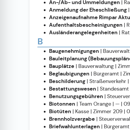
An-/Ab- und Ummeldungen
| R
Anmeldung der Eheschließung
|
Anzeigenaufnahme Rimpar Aktu
Aufenthaltsbescheinigungen
| 
Ausländerangelegenheiten
| Ra
B
Baugenehmigungen
| Bauverwalt
Bauleitplanung (Bebauungsplän
Bauplätze
| Bauverwaltung | Zim
Beglaubigungen
| Bürgeramt | Z
Beschilderung
| Straßenverkehr 
Bestattungswesen
| Standesamt
Benutzungsgebühren
| Steuerve
Biotonnen
| Team Orange | — | 0
Biotüten
| Kasse | Zimmer 209 |
Brennholzvergabe
| Steuerverwa
Briefwahlunterlagen
| Bürgeramt