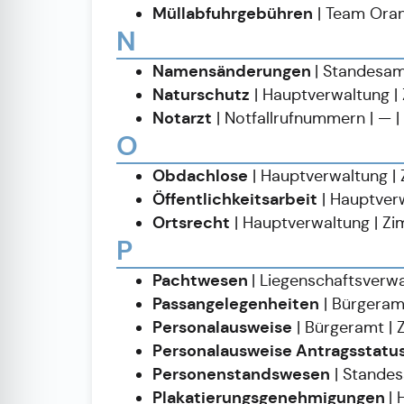
Müllabfuhrgebühren
| Team Oran
N
Namensänderungen
| Standesam
Naturschutz
| Hauptverwaltung 
Notarzt
| Notfallrufnummern | — | 
O
Obdachlose
| Hauptverwaltung |
Öffentlichkeitsarbeit
| Hauptver
Ortsrecht
| Hauptverwaltung | Z
P
Pachtwesen
| Liegenschaftsverw
Passangelegenheiten
| Bürgeram
Personalausweise
| Bürgeramt |
Personalausweise Antragsstatus
Personenstandswesen
| Standes
Plakatierungsgenehmigungen
|