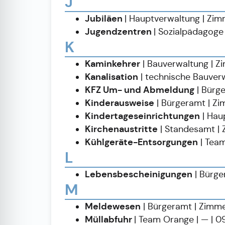
J
Ju
biläen
| Hauptverwaltung | Zim
Jugendzentren
| Sozialpädagog
K
Kaminkehrer
| Bauverwaltung | 
Kanalisation
| technische Bauver
KFZ Um- und Abmeldung
| Bürg
Kinderausweise
| Bürgeramt | Z
Kindertageseinrichtungen
| Hau
Kirchenaustritte
| Standesamt | 
Kühlgeräte-Entsorgungen
| Team
L
Lebensbescheinigungen
| Bürge
M
Meldewesen
| Bürgeramt | Zimm
Müllabfuhr
| Team Orange | — | 