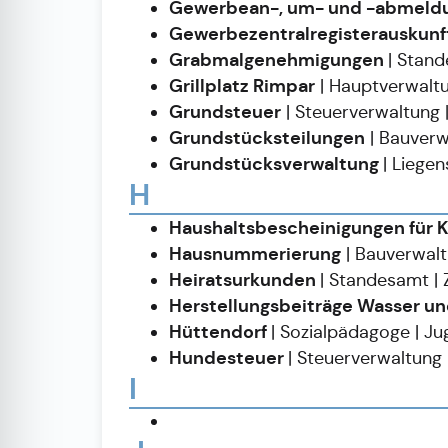
Gewerbean-, um- und -abmeld
Gewerbezentralregisterauskunf
Grabmalgenehmigungen
| Stan
Grillplatz Rimpar
| Hauptverwalt
Grundsteuer
| Steuerverwaltung
Grundstücksteilungen
| Bauverw
Grundstücksverwaltung
| Liege
H
Haushaltsbescheinigungen für 
Hausnummerierung
| Bauverwal
Heiratsurkunden
| Standesamt |
Herstellungsbeiträge Wasser un
Hüttendorf
| Sozialpädagoge | 
Hundesteuer
| Steuerverwaltung
I