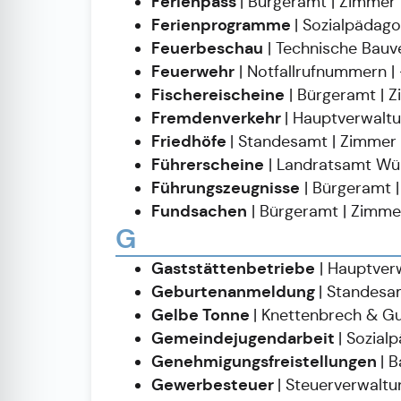
Ferienpass
| Bürgeramt | Zimme
Ferienprogramme
| Sozialpädag
Feuerbeschau
| Technische Bauv
Feuerwehr
| Notfallrufnummern | —
Fischereischeine
| Bürgeramt | 
Fremdenverkehr
| Hauptverwalt
Friedhöfe
| Standesamt | Zimmer
Führerscheine
| Landratsamt Wür
Führungszeugnisse
| Bürgeramt 
Fundsachen
| Bürgeramt | Zimm
G
Gaststättenbetriebe
| Hauptver
Geburtenanmeldung
| Standesa
Gelbe
Tonne
| Knettenbrech & Gu
Gemeindejugendarbeit
| Sozia
Genehmigungsfreistellungen
| 
Gewerbesteuer
| Steuerverwalt