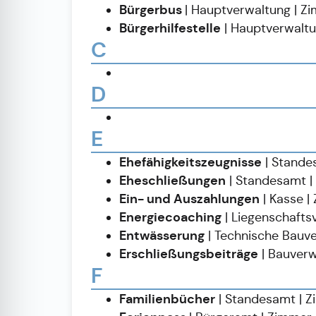
Bürgerbus
| Hauptverwaltung | 
Bürgerhilfestelle
| Hauptverwalt
C
D
E
Ehefähigkeitszeugnisse
| Stande
Eheschließungen
| Standesamt |
Ein- und Auszahlungen
| Kasse 
Energiecoaching
| Liegenschaft
Entwässerung
| Technische Bauv
Erschließungsbeiträge
| Bauverw
F
Familienbücher
| Standesamt | Z