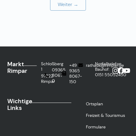
Weiter →
Markt
Schloßberg
Notfalltelefon
+49
rathaus@rimpar.de
1
Bauhof:
Rimpar
09365
9365
0151
55052450
8067-
97222
8067-
0
Rimpar
150
Wichtige
Ortsplan
Links
Freizeit & Tourismus
Formulare