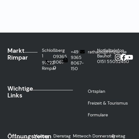
Markt
Schloßberg
Notfalltelefon
+49
rathaus@rimpar.de
1
Bauhof:
Rimpar
09365
9365
0151
55052450
8067-
97222
8067-
0
Rimpar
150
Wichtige
Ortsplan
Links
Freizeit & Tourismus
Formulare
Öffnungszeiten
Montag
Dienstag
Mittwoch
Donnerstag
Freitag