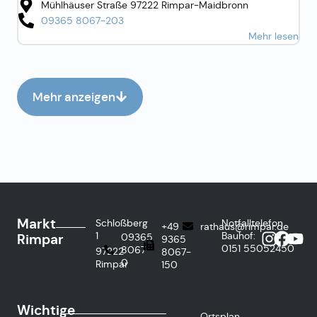
Mühlhäuser Straße 97222 Rimpar-Maidbronn
09365 8067-203
Mehr lesen
Mehr anzeigen
Markt
Schloßberg
Notfalltelefon
+49
rathaus@rimpar.de
1
Bauhof:
Rimpar
09365
9365
0151
55052450
8067-
97222
8067-
0
Rimpar
150
Wichtige
Ortsplan