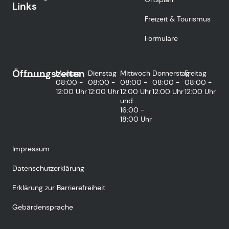
Links
Freizeit & Tourismus
Formulare
Öffnungszeiten
Montag
Dienstag
Mittwoch
Donnerstag
Freitag
08:00 -
08:00 -
08:00 -
08:00 -
08:00 -
12:00 Uhr
12:00 Uhr
12:00 Uhr
12:00 Uhr
12:00 Uhr
und
16:00 -
18:00 Uhr
Impressum
Datenschutzerklärung
Erklärung zur Barrierefreiheit
Gebärdensprache