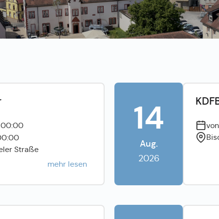
r
KDFB
14
6 00:00
von
Bis
 00:00
Aug.
eler Straße
2026
mehr lesen