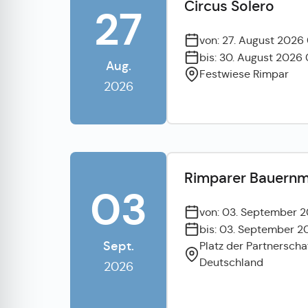
Circus Solero
27
von: 27. August 2026
bis: 30. August 2026
Aug.
Festwiese Rimpar
2026
Rimparer Bauernm
03
von: 03. September 2
bis: 03. September 2
Sept.
Platz der Partnerscha
Deutschland
2026