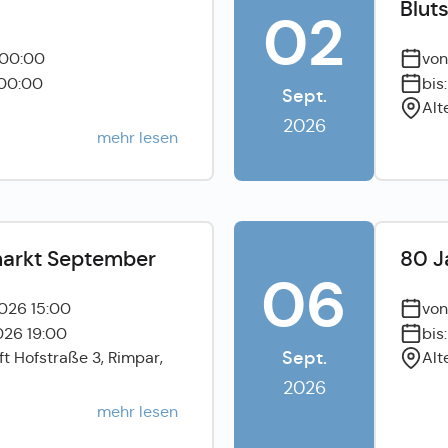
Blut
02
 00:00
von
 00:00
bis
Sept.
Alt
2026
mehr lesen
arkt September
80 J
06
026 15:00
von
026 19:00
bis
Sept.
ft Hofstraße 3, Rimpar,
Alt
2026
mehr lesen