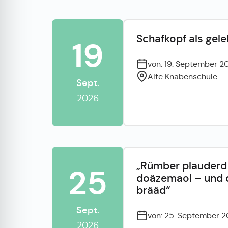
Schafkopf als gele
19
von: 19. September 2
Alte Knabenschule
Sept.
2026
„Rümber plauderd
25
doäzemaol – und 
brääd“
Sept.
von: 25. September 2
2026