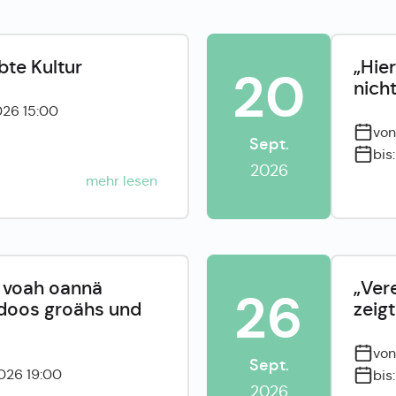
bte Kultur
„Hie
20
nicht
026 15:00
von
Sept.
bis
2026
mehr lesen
 voah oannä
„Ver
26
doos groähs und
zeigt
von
Sept.
026 19:00
bis
2026