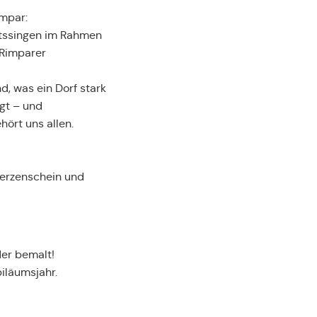
impar:
htssingen im Rahmen
 Rimparer
, was ein Dorf stark
gt – und
hört uns allen.
 Kerzenschein und
der bemalt!
iläumsjahr.