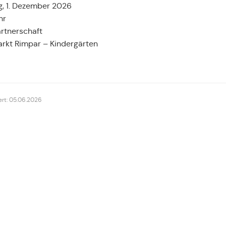
g, 1. Dezember 2026
hr
artnerschaft
arkt Rimpar – Kindergärten
siert: 05.06.2026