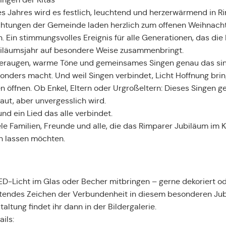
es Jahres wird es festlich, leuchtend und herzerwärmend in R
ichtungen der Gemeinde laden herzlich zum offenen Weihnac
. Ein stimmungsvolles Ereignis für alle Generationen, das die
iläumsjahr auf besondere Weise zusammenbringt.
eraugen, warme Töne und gemeinsames Singen genau das sind
onders macht. Und weil Singen verbindet, Licht Hoffnung brin
öffnen. Ob Enkel, Eltern oder Urgroßeltern: Dieses Singen ge
laut, aber unvergesslich wird.
nd ein Lied das alle verbindet.
ele Familien, Freunde und alle, die das Rimparer Jubiläum im
n lassen möchten.
LED-Licht im Glas oder Becher mitbringen – gerne dekoriert o
htendes Zeichen der Verbundenheit in diesem besonderen Jub
altung findet ihr dann in der Bildergalerie.
ils: