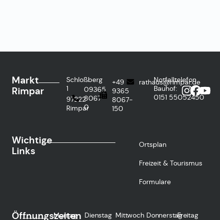
Markt
Schloßberg
Notfalltelefon
+49
rathaus@rimpar.de
1
Bauhof:
Rimpar
09365
9365
0151
55052450
8067-
97222
8067-
0
Rimpar
150
Wichtige
Ortsplan
Links
Freizeit & Tourismus
Formulare
Öffnungszeiten
Montag
Dienstag
Mittwoch
Donnerstag
Freitag