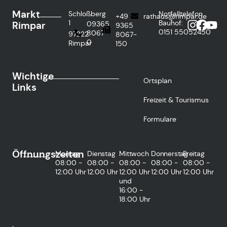
Markt
Schloßberg
Notfalltelefon
+49
rathaus@rimpar.de
1
Bauhof:
Rimpar
09365
9365
0151
55052450
8067-
97222
8067-
0
Rimpar
150
Wichtige
Ortsplan
Links
Freizeit & Tourismus
Formulare
Öffnungszeiten
Montag
Dienstag
Mittwoch
Donnerstag
Freitag
08:00 -
08:00 -
08:00 -
08:00 -
08:00 -
12:00 Uhr
12:00 Uhr
12:00 Uhr
12:00 Uhr
12:00 Uhr
und
16:00 -
18:00 Uhr