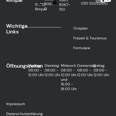
Rimpar
0151
55052450
8067-
97222
8067-
0
Rimpar
150
Wichtige
Ortsplan
Links
Freizeit & Tourismus
Formulare
Öffnungszeiten
Montag
Dienstag
Mittwoch
Donnerstag
Freitag
08:00 -
08:00 -
08:00 -
08:00 -
08:00 -
12:00 Uhr
12:00 Uhr
12:00 Uhr
12:00 Uhr
12:00 Uhr
und
16:00 -
18:00 Uhr
Impressum
Datenschutzerklärung