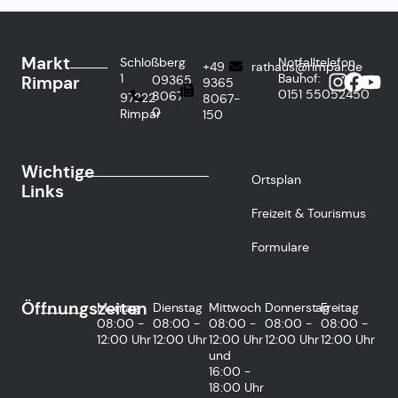
Markt
Schloßberg
Notfalltelefon
+49
rathaus@rimpar.de
1
Bauhof:
Rimpar
09365
9365
0151
55052450
8067-
97222
8067-
0
Rimpar
150
Wichtige
Ortsplan
Links
Freizeit & Tourismus
Formulare
Öffnungszeiten
Montag
Dienstag
Mittwoch
Donnerstag
Freitag
08:00 -
08:00 -
08:00 -
08:00 -
08:00 -
12:00 Uhr
12:00 Uhr
12:00 Uhr
12:00 Uhr
12:00 Uhr
und
16:00 -
18:00 Uhr