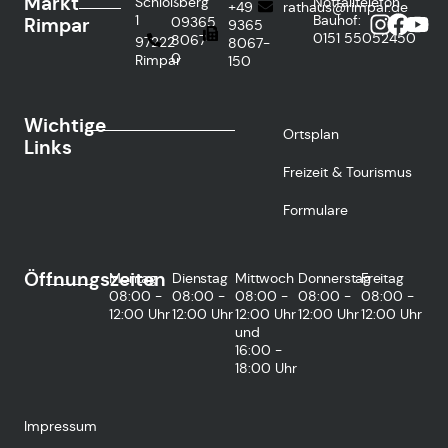
Markt
Schloßberg
Notfalltelefon
+49
rathaus@rimpar.de
1
Bauhof:
Rimpar
09365
9365
0151
55052450
8067-
97222
8067-
0
Rimpar
150
Wichtige
Ortsplan
Links
Freizeit & Tourismus
Formulare
Öffnungszeiten
Montag
Dienstag
Mittwoch
Donnerstag
Freitag
08:00 -
08:00 -
08:00 -
08:00 -
08:00 -
12:00 Uhr
12:00 Uhr
12:00 Uhr
12:00 Uhr
12:00 Uhr
und
16:00 -
18:00 Uhr
Impressum