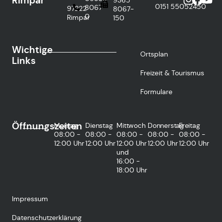
Rimpar
0151
55052450
8067-
97222
8067-
0
Rimpar
150
Wichtige
Ortsplan
Links
Freizeit & Tourismus
Formulare
Öffnungszeiten
Montag
Dienstag
Mittwoch
Donnerstag
Freitag
08:00 -
08:00 -
08:00 -
08:00 -
08:00 -
12:00 Uhr
12:00 Uhr
12:00 Uhr
12:00 Uhr
12:00 Uhr
und
16:00 -
18:00 Uhr
Impressum
Datenschutzerklärung