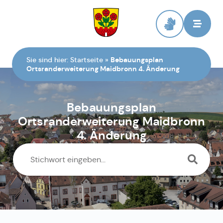
Zur Startseite
Sie sind hier:
Startseite
»
Bebauungsplan
Ortsranderweiterung Maidbronn 4. Änderung
Bebauungsplan
Ortsranderweiterung Maidbronn
4. Änderung