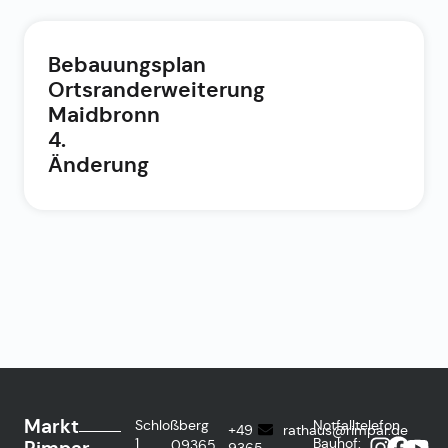
Bebauungsplan
Ortsranderweiterung
Maidbronn
4.
Änderung
Markt
Schloßberg
Notfalltelefon
+49
rathaus@rimpar.de
1
Bauhof:
09365
9365