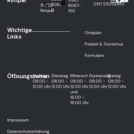
Rimpar
0151
55052450
8067-
97222
8067-
0
Rimpar
150
Wichtige
Ortsplan
Links
Freizeit & Tourismus
Formulare
Öffnungszeiten
Montag
Dienstag
Mittwoch
Donnerstag
Freitag
08:00 -
08:00 -
08:00 -
08:00 -
08:00 -
12:00 Uhr
12:00 Uhr
12:00 Uhr
12:00 Uhr
12:00 Uhr
und
16:00 -
18:00 Uhr
Impressum
Datenschutzerklärung