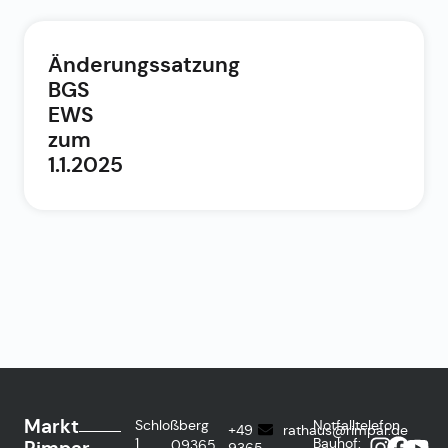
Änderungssatzung
BGS
EWS
zum
1.1.2025
Markt
Schloßberg
Notfalltelefon
+49
rathaus@rimpar.de
1
Bauhof:
09365
9365