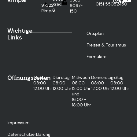
Rimpar
0151
55052450
8067-
97222
8067-
0
Rimpar
150
Wichtige
Ortsplan
Links
Freizeit & Tourismus
Formulare
Öffnungszeiten
Montag
Dienstag
Mittwoch
Donnerstag
Freitag
08:00 -
08:00 -
08:00 -
08:00 -
08:00 -
12:00 Uhr
12:00 Uhr
12:00 Uhr
12:00 Uhr
12:00 Uhr
und
16:00 -
18:00 Uhr
Impressum
Datenschutzerklärung