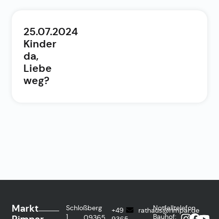
25.07.2024
Kinder
da,
Liebe
weg?
Markt
Schloßberg
Notfalltelefon
+49
rathaus@rimpar.de
1
Bauhof:
09365
9365