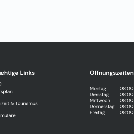
chtige Links
Öffnungszeiten
de
0
Montag
08:00 
tsplan
Dienstag
08:00 
Mittwoch
08:00 
izeit & Tourismus
Donnerstag
08:00 
Freitag
08:00 
rmulare