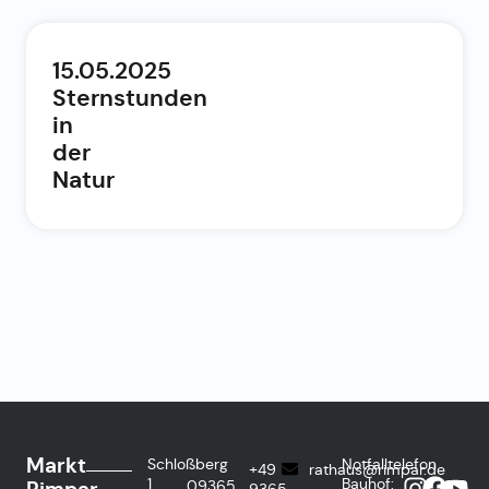
15.05.2025
Sternstunden
in
der
Natur
Markt
Schloßberg
Notfalltelefon
+49
rathaus@rimpar.de
1
Bauhof:
09365
9365