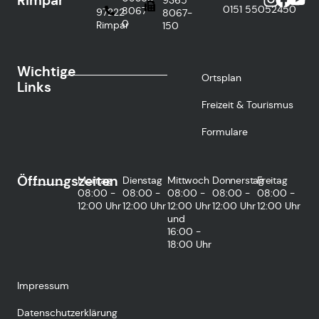
Rimpar
0151
55052450
8067-
97222
8067-
0
Rimpar
150
Wichtige
Ortsplan
Links
Freizeit & Tourismus
Formulare
Öffnungszeiten
Montag
Dienstag
Mittwoch
Donnerstag
Freitag
08:00 -
08:00 -
08:00 -
08:00 -
08:00 -
12:00 Uhr
12:00 Uhr
12:00 Uhr
12:00 Uhr
12:00 Uhr
und
16:00 -
18:00 Uhr
Impressum
Datenschutzerklärung