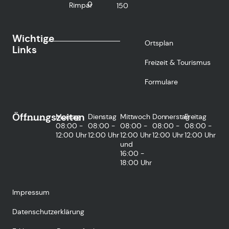
0
Rimpar
150
Wichtige
Ortsplan
Links
Freizeit & Tourismus
Formulare
Öffnungszeiten
Montag
Dienstag
Mittwoch
Donnerstag
Freitag
08:00 -
08:00 -
08:00 -
08:00 -
08:00 -
12:00 Uhr
12:00 Uhr
12:00 Uhr
12:00 Uhr
12:00 Uhr
und
16:00 -
18:00 Uhr
Impressum
Datenschutzerklärung