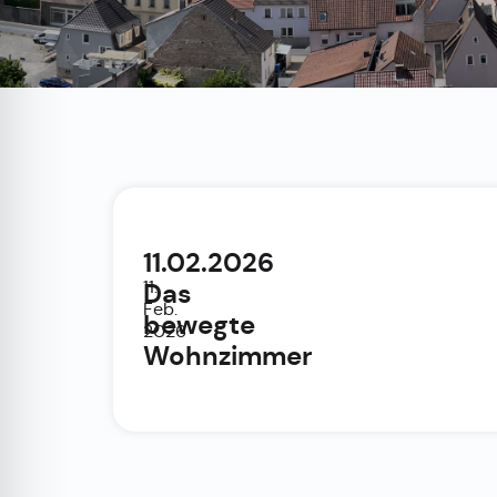
11.02.2026
11.
Das
Feb.
bewegte
2026
Wohnzimmer