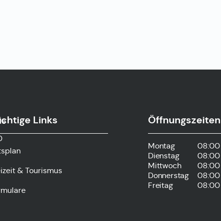
chtige Links
Öffnungszeiten
de
0
Montag
08:00 
tsplan
Dienstag
08:00 
Mittwoch
08:00 
izeit & Tourismus
Donnerstag
08:00 
Freitag
08:00 
rmulare