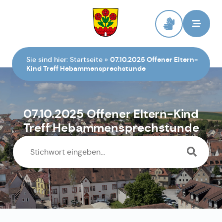
Zur Startseite
Sie sind hier:
Startseite
»
07.10.2025 Offener Eltern-
Kind Treff Hebammensprechstunde
07.10.2025 Offener Eltern-Kind
Treff Hebammensprechstunde