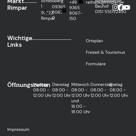
Markt
Schloßberg
Notfalltelefon
+49
rathaus@rimpar.de
1
Bauhof:
Rimpar
09365
9365
0151
55052450
8067-
97222
8067-
0
Rimpar
150
Wichtige
Ortsplan
Links
Freizeit & Tourismus
Formulare
Öffnungszeiten
Montag
Dienstag
Mittwoch
Donnerstag
Freitag
08:00 -
08:00 -
08:00 -
08:00 -
08:00 -
12:00 Uhr
12:00 Uhr
12:00 Uhr
12:00 Uhr
12:00 Uhr
und
16:00 -
18:00 Uhr
Impressum