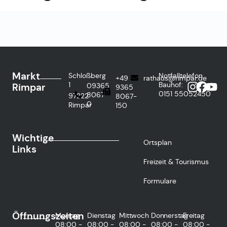
Markt
Schloßberg
Notfalltelefon
+49
rathaus@rimpar.de
1
Bauhof:
Rimpar
09365
9365
0151
55052450
8067-
97222
8067-
0
Rimpar
150
Wichtige
Ortsplan
Links
Freizeit & Tourismus
Formulare
Öffnungszeiten
Montag
Dienstag
Mittwoch
Donnerstag
Freitag
08:00 -
08:00 -
08:00 -
08:00 -
08:00 -