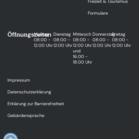
Freizeit & Tourismus
Formulare
Öffnungszeiten
Montag
Dienstag
Mittwoch
Donnerstag
Freitag
08:00 -
08:00 -
08:00 -
08:00 -
08:00 -
12:00 Uhr
12:00 Uhr
12:00 Uhr
12:00 Uhr
12:00 Uhr
und
16:00 -
18:00 Uhr
Impressum
Datenschutzerklärung
Erklärung zur Barrierefreiheit
Gebärdensprache