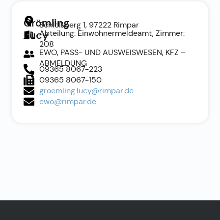
Grömling
Schloßberg 1, 97222 Rimpar
Abteilung: Einwohnermeldeamt, Zimmer:
Lucy
208
EWO, PASS- UND AUSWEISWESEN, KFZ –
ABMELDUNG
09365 8067-223
09365 8067-150
groemling.lucy@rimpar.de
ewo@rimpar.de