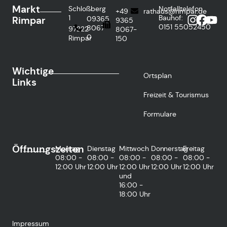
Markt
Schloßberg
Notfalltelefon
+49
rathaus@rimpar.de
1
Bauhof:
Rimpar
09365
9365
0151
55052450
8067-
97222
8067-
0
Rimpar
150
Wichtige
Ortsplan
Links
Freizeit & Tourismus
Formulare
Öffnungszeiten
Montag
Dienstag
Mittwoch
Donnerstag
Freitag
08:00 -
08:00 -
08:00 -
08:00 -
08:00 -
12:00 Uhr
12:00 Uhr
12:00 Uhr
12:00 Uhr
12:00 Uhr
und
16:00 -
18:00 Uhr
Impressum