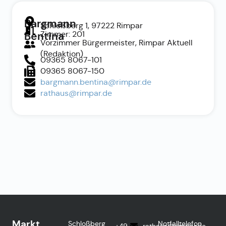
Bargmann
Schloßberg 1, 97222 Rimpar
Zimmer: 201
Bentina
Vorzimmer Bürgermeister, Rimpar Aktuell
(Redaktion)
09365 8067-101
09365 8067-150
bargmann.bentina@rimpar.de
rathaus@rimpar.de
Markt
Schloßberg
Notfalltelefon
+49
rathaus@rimpar.de