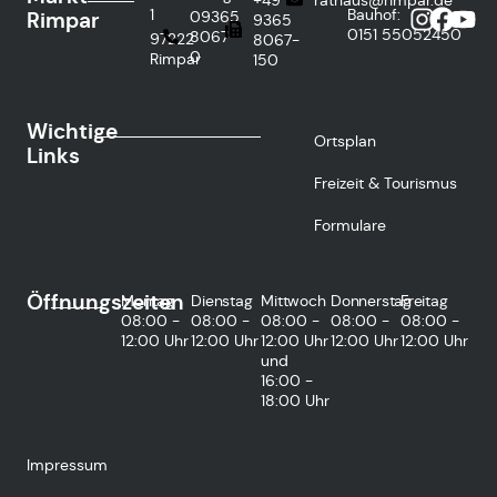
1
Bauhof:
Rimpar
09365
9365
0151
55052450
8067-
97222
8067-
0
Rimpar
150
Wichtige
Ortsplan
Links
Freizeit & Tourismus
Formulare
Öffnungszeiten
Montag
Dienstag
Mittwoch
Donnerstag
Freitag
08:00 -
08:00 -
08:00 -
08:00 -
08:00 -
12:00 Uhr
12:00 Uhr
12:00 Uhr
12:00 Uhr
12:00 Uhr
und
16:00 -
18:00 Uhr
Impressum