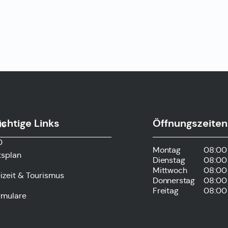
chtige Links
Öffnungszeiten
de
0
Montag
08:00 
tsplan
Dienstag
08:00 
Mittwoch
08:00 
izeit & Tourismus
Donnerstag
08:00 
Freitag
08:00 
rmulare