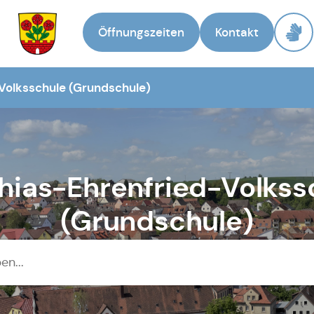
Öffnungszeiten
Kontakt
Zur Startseite
Volksschule (Grundschule)
hias-Ehrenfried-Volkss
(Grundschule)