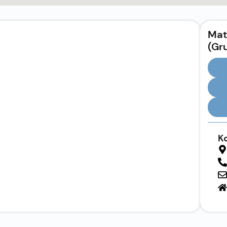
Mat
(Gr
K