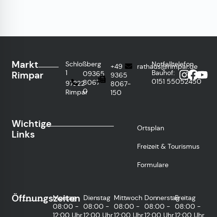
Bürgerhaus ein
Gemeindebriefkasten
für den
portofreien
Schriftverkehr
mit der
Markt
Schloßberg
Notfalltelefon
+49
rathaus@rimpar.de
Gemeinde
1
Bauhof:
Rimpar
09365
9365
angebracht.
0151
55052450
8067-
97222
8067-
0
Rimpar
150
Wichtige
Ortsplan
Links
Freizeit & Tourismus
Formulare
Öffnungszeiten
Montag
Dienstag
Mittwoch
Donnerstag
Freitag
08:00 -
08:00 -
08:00 -
08:00 -
08:00 -
12:00 Uhr
12:00 Uhr
12:00 Uhr
12:00 Uhr
12:00 Uhr