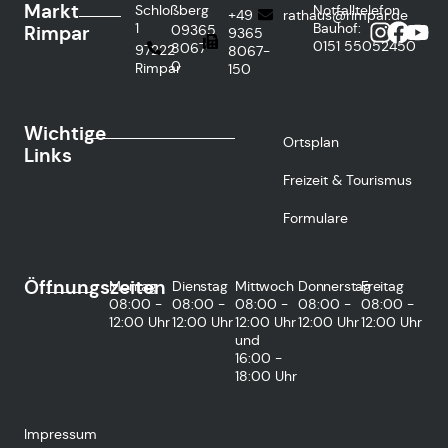
Markt
Schloßberg
Notfalltelefon
+49
rathaus@rimpar.de
1
Bauhof:
Rimpar
09365
9365
0151
55052450
8067-
97222
8067-
0
Rimpar
150
Wichtige
Ortsplan
Links
Freizeit & Tourismus
Formulare
Öffnungszeiten
Montag
Dienstag
Mittwoch
Donnerstag
Freitag
08:00 -
08:00 -
08:00 -
08:00 -
08:00 -
12:00 Uhr
12:00 Uhr
12:00 Uhr
12:00 Uhr
12:00 Uhr
und
16:00 -
18:00 Uhr
Impressum