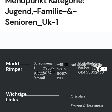
Menüpunkt Kategorie:
Jugend,-Familie-&-
Senioren_Uk-1
Markt
Schloßberg
Notfalltelefon
+49
rathaus@rimpar.de
1
Bauhof:
Rimpar
09365
9365
0151
55052450
8067-
97222
8067-
0
Rimpar
150
Wichtige
Ortsplan
Links
Freizeit & Tourismus