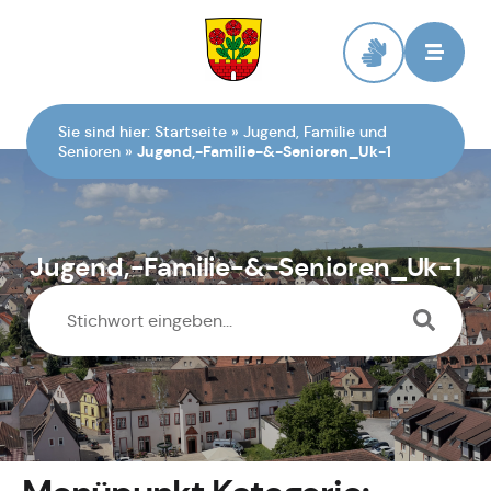
Zur Startseite
Sie sind hier:
Startseite
»
Jugend, Familie und
Senioren
»
Jugend,-Familie-&-Senioren_Uk-1
Jugend,-Familie-&-Senioren_Uk-1