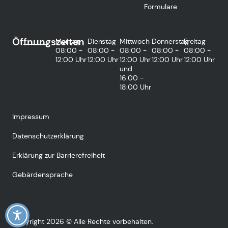
Formulare
Öffnungszeiten
Montag
Dienstag
Mittwoch
Donnerstag
Freitag
08:00 -
08:00 -
08:00 -
08:00 -
08:00 -
12:00 Uhr
12:00 Uhr
12:00 Uhr
12:00 Uhr
12:00 Uhr
und
16:00 -
18:00 Uhr
Impressum
Datenschutzerklärung
Erklärung zur Barrierefreiheit
Gebärdensprache
Copyright 2026 © Alle Rechte vorbehalten.