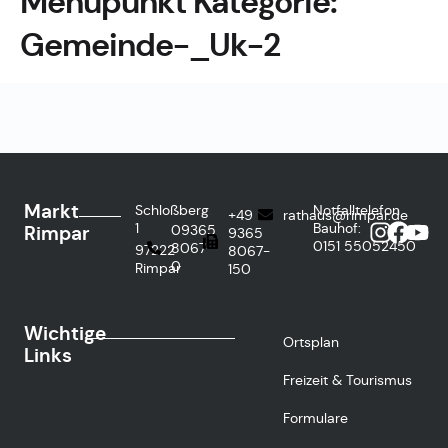
Menüpunkt Kategorie:
Gemeinde-_Uk-2
Markt
Schloßberg
Notfalltelefon
+49
rathaus@rimpar.de
1
Bauhof:
Rimpar
09365
9365
0151
55052450
8067-
97222
8067-
0
Rimpar
150
Wichtige
Ortsplan
Links
Freizeit & Tourismus
Formulare