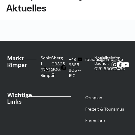
Aktuelles
Markt
Schloßberg
Notfalltelefon
+49
rathaus@rimpar.de
1
Bauhof:
Rimpar
09365
9365
0151
55052450
8067-
97222
8067-
0
Rimpar
150
Wichtige
Ortsplan
Links
Freizeit & Tourismus
Formulare