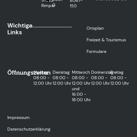
8067-
0
Rimpar
150
Wichtige
Ortsplan
Links
Freizeit & Tourismus
Formulare
Öffnungszeiten
Montag
Dienstag
Mittwoch
Donnerstag
Freitag
08:00 -
08:00 -
08:00 -
08:00 -
08:00 -
12:00 Uhr
12:00 Uhr
12:00 Uhr
12:00 Uhr
12:00 Uhr
und
16:00 -
18:00 Uhr
Impressum
Datenschutzerklärung