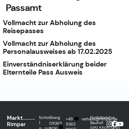
Passamt
Vollmacht zur Abholung des
Reisepasses
Vollmacht zur Abholung des
Personalausweises ab 17.02.2025
Einverständniserklärung beider
Elternteile Pass Ausweis
Markt
Schloßberg
Notfalltelefon
+49
rathaus@rimpar.de
1
Bauhof:
Rimpar
09365
9365
0151
55052450
8067-
97222