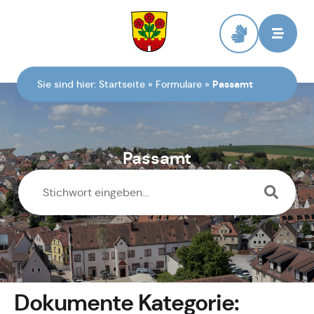
Zur Startseite
Sie sind hier:
Startseite
»
Formulare
»
Passamt
Passamt
Dokumente Kategorie: