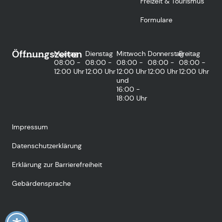
Freizeit & Tourismus
Formulare
Öffnungszeiten
Montag
Dienstag
Mittwoch
Donnerstag
Freitag
08:00 -
08:00 -
08:00 -
08:00 -
08:00 -
12:00 Uhr
12:00 Uhr
12:00 Uhr
12:00 Uhr
12:00 Uhr
und
16:00 -
18:00 Uhr
Impressum
Datenschutzerklärung
Erklärung zur Barrierefreiheit
Gebärdensprache