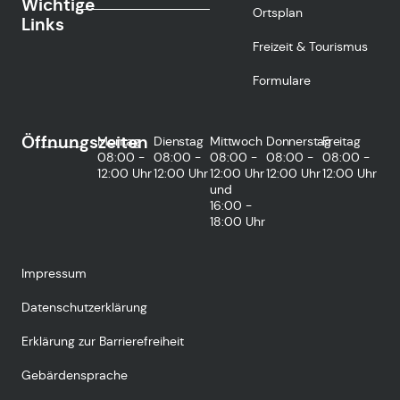
Wichtige
Ortsplan
Links
Freizeit & Tourismus
Formulare
Öffnungszeiten
Montag
Dienstag
Mittwoch
Donnerstag
Freitag
08:00 -
08:00 -
08:00 -
08:00 -
08:00 -
12:00 Uhr
12:00 Uhr
12:00 Uhr
12:00 Uhr
12:00 Uhr
und
16:00 -
18:00 Uhr
Impressum
Datenschutzerklärung
Erklärung zur Barrierefreiheit
Gebärdensprache