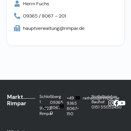
Herrn Fuchs
09365 / 8067 – 201
hauptverwaltung@rimpar.de
Markt
Schloßberg
Notfalltelefon
+49
rathaus@rimpar.de
1
Bauhof:
Rimpar
09365
9365
0151
55052450
8067-
97222
8067-
0
Rimpar
150