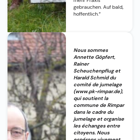
mehr Praxis
gebrauchen. Auf bald,
hoffentlich.“
Nous sommes
Annette Göpfert,
Rainer
Scheuchenpflug et
Harald Schmid du
comité de jumelage
(www.pk-rimpar.de),
qui soutient la
commune de Rimpar
dans le cadre du
jumelage et organise
les échanges entre
citoyens. Nous
espérons vivement