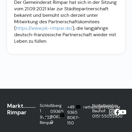
Der Gemeinderat Rimpar hat sich in der Sitzung
vom 21.09.2021 klar zur Städtepartnerschaft
bekannt und bemüht sich derzeit unter
Mitwirkung des Partnerschaftskomitees
(
https://www.pk-rimpar.de/
), die langjährige
deutsch-französische Partnerschaft wieder mit
Leben zu füllen.
Markt
Schloßberg
Notfalltelefon
+49
rathaus@rimpar.de
1
Bauhof:
Rimpar
09365
9365
0151
55052450
8067-
97222
8067-
0
Rimpar
150