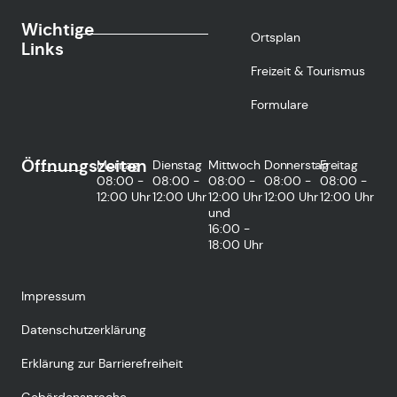
Wichtige
Ortsplan
Links
Freizeit & Tourismus
Formulare
Öffnungszeiten
Montag
Dienstag
Mittwoch
Donnerstag
Freitag
08:00 -
08:00 -
08:00 -
08:00 -
08:00 -
12:00 Uhr
12:00 Uhr
12:00 Uhr
12:00 Uhr
12:00 Uhr
und
16:00 -
18:00 Uhr
Impressum
Datenschutzerklärung
Erklärung zur Barrierefreiheit
Gebärdensprache