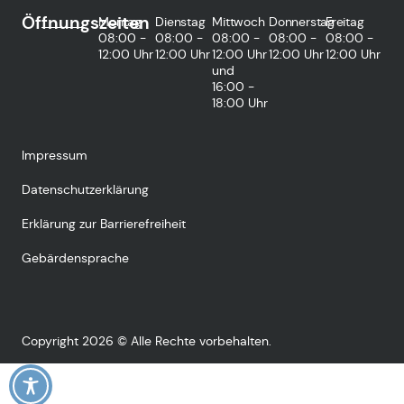
Öffnungszeiten
Montag
Dienstag
Mittwoch
Donnerstag
Freitag
08:00 -
08:00 -
08:00 -
08:00 -
08:00 -
12:00 Uhr
12:00 Uhr
12:00 Uhr
12:00 Uhr
12:00 Uhr
und
16:00 -
18:00 Uhr
Impressum
Datenschutzerklärung
Erklärung zur Barrierefreiheit
Gebärdensprache
Copyright 2026 © Alle Rechte vorbehalten.