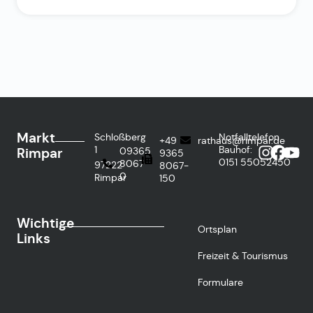
Markt
Schloßberg
Notfalltelefon
+49
rathaus@rimpar.de
1
Bauhof:
Rimpar
09365
9365
0151
55052450
8067-
97222
8067-
0
Rimpar
150
Wichtige
Ortsplan
Links
Freizeit & Tourismus
Formulare