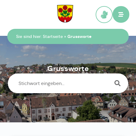
Zur Startseite
Sie sind hier:
Startseite
»
Grussworte
Grussworte